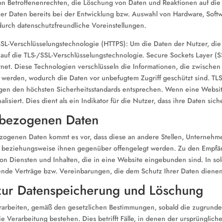
n Betroffenenrechten, die Löschung von Daten und Reaktionen auf die
r Daten bereits bei der Entwicklung bzw. Auswahl von Hardware, Soft
durch datenschutzfreundliche Voreinstellungen.
L-Verschlüsselungstechnologie (HTTPS): Um die Daten der Nutzer, die
 auf die TLS-/SSL-Verschlüsselungstechnologie. Secure Sockets Layer (SS
ernet. Diese Technologien verschlüsseln die Informationen, die zwisch
werden, wodurch die Daten vor unbefugtem Zugriff geschützt sind. TLS,
ngen den höchsten Sicherheitsstandards entsprechen. Wenn eine Website 
isiert. Dies dient als ein Indikator für die Nutzer, dass ihre Daten sic
nbezogenen Daten
genen Daten kommt es vor, dass diese an andere Stellen, Unternehmen
t beziehungsweise ihnen gegenüber offengelegt werden. Zu den Empfän
von Diensten und Inhalten, die in eine Website eingebunden sind. In so
nde Verträge bzw. Vereinbarungen, die dem Schutz Ihrer Daten dienen,
zur Datenspeicherung und Löschung
rarbeiten, gemäß den gesetzlichen Bestimmungen, sobald die zugrunde
e Verarbeitung bestehen. Dies betrifft Fälle, in denen der ursprünglich