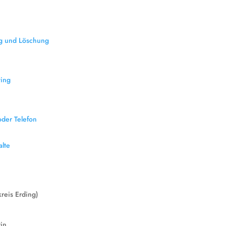
ng und Löschung
ting
oder Telefon
alte
reis Erding)
rin