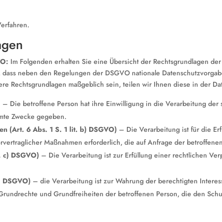
Verfahren.
agen
VO:
Im Folgenden erhalten Sie eine Übersicht der Rechtsgrundlagen d
is, dass neben den Regelungen der DSGVO nationale Datenschutzvorgab
llere Rechtsgrundlagen maßgeblich sein, teilen wir Ihnen diese in der D
)
– Die betroffene Person hat ihre Einwilligung in die Verarbeitung de
mmte Zwecke gegeben.
n (Art. 6 Abs. 1 S. 1 lit. b) DSGVO)
– Die Verarbeitung ist für die Er
orvertraglicher Maßnahmen erforderlich, die auf Anfrage der betroffene
it. c) DSGVO)
– Die Verarbeitung ist zur Erfüllung einer rechtlichen Verp
 f) DSGVO)
– die Verarbeitung ist zur Wahrung der berechtigten Interes
, Grundrechte und Grundfreiheiten der betroffenen Person, die den Sc