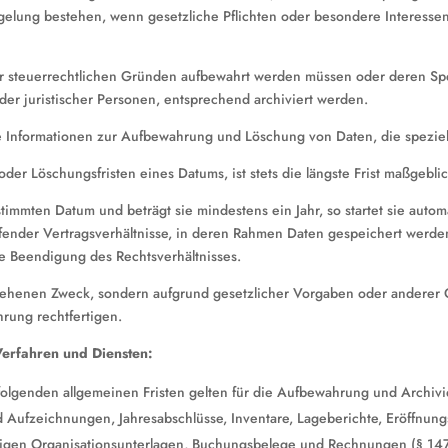
elung bestehen, wenn gesetzliche Pflichten oder besondere Interesse
er steuerrechtlichen Gründen aufbewahrt werden müssen oder deren Spe
der juristischer Personen, entsprechend archiviert werden.
e Informationen zur Aufbewahrung und Löschung von Daten, die speziell
 Löschungsfristen eines Datums, ist stets die längste Frist maßgeblic
stimmten Datum und beträgt sie mindestens ein Jahr, so startet sie aut
laufender Vertragsverhältnisse, in deren Rahmen Daten gespeichert werden
 Beendigung des Rechtsverhältnisses.
esehenen Zweck, sondern aufgrund gesetzlicher Vorgaben oder anderer 
rung rechtfertigen.
Verfahren und Diensten:
folgenden allgemeinen Fristen gelten für die Aufbewahrung und Archiv
 Aufzeichnungen, Jahresabschlüsse, Inventare, Lageberichte, Eröffnung
igen Organisationsunterlagen, Buchungsbelege und Rechnungen (§ 147 A