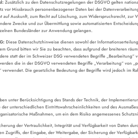
nd:
Zusätzlich zu den Datenschutzregelungen der DSGVO gelten nation
utz vor Missbrauch personenbezogener Daten bei der Datenverarbeitu
t auf Auskunft, zum Recht auf Löschung, zum Widerspruchsrecht, zur 
dere Zwecke und zur Übermittlung sowie automatisierten Entscheidungsfi
nzelnen Bundesländer zur Anwendung gelangen.
SG:
Diese Datenschutzhinweise dienen sowohl der Informationserteilu
 Grund bitten wir Sie zu beachten, dass aufgrund der breiteren räum
ere statt der im Schweizer DSG verwendeten Begriffe „Bearbeitung“ 
werden die in der DSGVO verwendeten Begriffe „Verarbeitung“ von „
“ verwendet. Die gesetzliche Bedeutung der Begriffe wird jedoch im 
ben unter Berücksichtigung des Stands der Technik, der Implementieru
der unterschiedlichen Eintrittswahrscheinlichkeiten und des Ausmaße
organisatorische Maßnahmen, um ein dem Risiko angemessenes Schutzni
rung der Vertraulichkeit, Integrität und Verfügbarkeit von Daten durc
en Zugriffs, der Eingabe, der Weitergabe, der Sicherung der Verfügbar